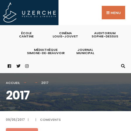
Search
Skip
for:
to
MENU
content
ÉCOLE
CINÉMA
AUDITORIUM
CANTINE
LOUIS-JOUVET
SOPHIE-DESSUS
MÉDIATHÈQUE
JOURNAL
SIMONE-DE-BEAUVOIR
MUNICIPAL
ACCUEIL
2017
2017
09/05/2017
|
|
COMEVENTS