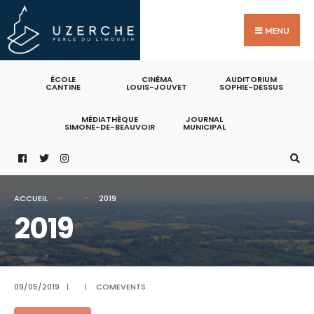
Search
Skip
for:
to
MENU
content
ÉCOLE
CINÉMA
AUDITORIUM
CANTINE
LOUIS-JOUVET
SOPHIE-DESSUS
MÉDIATHÈQUE
JOURNAL
SIMONE-DE-BEAUVOIR
MUNICIPAL
ACCUEIL
2019
2019
09/05/2019
|
|
COMEVENTS