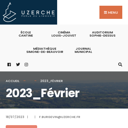
Search
Skip
for:
to
MENU
content
ÉCOLE
CINÉMA
AUDITORIUM
CANTINE
LOUIS-JOUVET
SOPHIE-DESSUS
MÉDIATHÈQUE
JOURNAL
SIMONE-DE-BEAUVOIR
MUNICIPAL
ACCUEIL
2023_FÉVRIER
2023_Février
18/07/2023
|
|
F.BURGEVIN@UZERCHE.FR