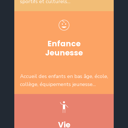
sportifs et culturels…
Enfance
Jeunesse
Accueil des enfants en bas âge, école,
collège, équipements jeunesse…
Vie