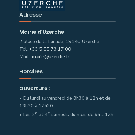
Adresse
Mairie d’Uzerche
2 place de la Lunade, 19140 Uzerche
Tél.
+33 5 55 73 17 00
Uzerche, la
Mail :
mairie@uzerche.fr
perle du
Horaires
Limousin
Ouverture :
3 jours 12 heures il y a
• Du lundi au vendredi de 8h30 à 12h et de
#
Ados
| Et toi, quel climat pour demain ? ⤵
Les
13h30 à 17h30
ados ont rendez-vous avec Rémi 𝗺𝗮𝗿𝗱𝗶 𝟭𝟭 𝗮𝗼𝘂̂𝘁 de
e
e
• Les 2
et 4
samedis du mois de 9h à 12h
13h à 16h, à
6