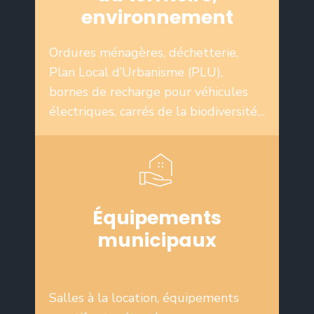
environnement
Ordures ménagères, déchetterie,
Plan Local d’Urbanisme (PLU),
bornes de recharge pour véhicules
électriques, carrés de la biodiversité…
Équipements
municipaux
Salles à la location, équipements