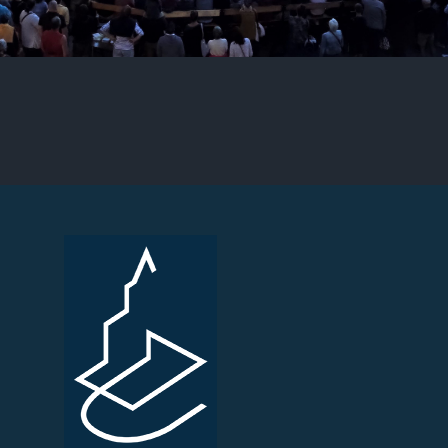
Ce contenu n’est pas disponible actuellement
Ce problème vient généralement du fait que le
propriétaire ne l’a partagé qu’avec un petit groupe de
personnes, a modifié qui pouvait le voir ou
18
Nous voir sur Facebook
Partager