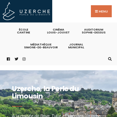
MENU
ÉCOLE
CINÉMA
AUDITORIUM
CANTINE
LOUIS-JOUVET
SOPHIE-DESSUS
MÉDIATHÈQUE
JOURNAL
SIMONE-DE-BEAUVOIR
MUNICIPAL
Uzerche, la Perle du
Limousin
À la croisée de Brive, Tulle et Limoges, Uzerche