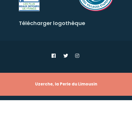
Limousin
1 semaine 8 heures il y a
Télécharger logothèque
#
Culture
| Un clown, mille surprises ⤵
Mardi 4 août
à 21h, découvrez « 𝗕𝗿𝘂𝘀𝗰𝗼 », un spectacle de
théâtre de rue drôle, sensible
7
2
Nous voir sur Facebook
Partager
Uzerche, la Perle du Limousin
PLAN DU SITE
POLITIQUE DE CONFIDENTIALITÉ
MENTIONS
LÉGALES